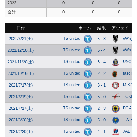
2022
0
0
0
合計
0
0
0
日付
ホーム
結果
アウェイ
TS united
oWn_N
2022/5/21(土)
5 - 3
TS united
oWn_N
2021/12/18(土)
5 - 4
TS united
UNO Be
2021/11/20(土)
3 - 4
TS united
fascinar
2021/10/16(土)
2 - 2
TS united
MIKAW
2021/7/17(土)
3 - 1
TS united
TOKISA
2021/6/19(土)
5 - 0
TS united
FC AN
2021/4/17(土)
2 - 3
TS united
T.A.B 
2021/3/20(土)
5 - 0
TS united
JABRA
2021/2/20(土)
4 - 1