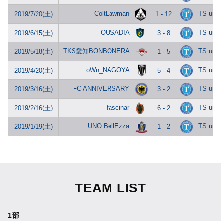
ColtLawman
TS unit
2019/7/20(土)
1 - 12
OUSADIA
TS unit
2019/6/15(土)
3 - 8
TKS愛知BONBONERA
TS unit
2019/5/18(土)
1 - 5
oWn_NAGOYA
TS unit
2019/4/20(土)
5 - 4
FC ANNIVERSARY
TS unit
2019/3/16(土)
3 - 2
fascinar
TS unit
2019/2/16(土)
6 - 2
UNO BellEzza
TS unit
2019/1/19(土)
1 - 2
TEAM LIST
1部