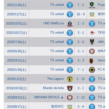
TS united
Pouca e
2021/1/16(土)
7 - 2
TS united
尾州SF
2020/11/7(土)
16 - 0
UNO BellEzza
TS unit
2020/10/31(土)
1 - 3
TS united
TKS愛
2020/10/17(土)
3 - 1
TS united
oWn_N
2020/7/18(土)
5 - 0
TS united
MIKAW
2020/6/20(土)
3 - 1
TS united
fascinar
2020/3/21(土)
3 - 3
TS united
FC AN
2020/1/18(土)
7 - 1
The Lagoon
TS unit
2019/11/2(土)
2 - 15
Mundo da bola
TS unit
2019/10/19(土)
0 - 1
MIKAWA DEVILS ▲
TS unit
2019/9/21(土)
2 - 12
尾州SFC
TS unit
2019/8/17(土)
0 - 9