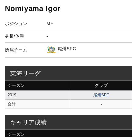
Nomiyama Igor
ポジション
MF
身長/体重
-
尾州SFC
所属チーム
東海リーグ
シーズン
クラブ
2019
尾州SFC
合計
-
キャリア成績
シーズン