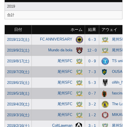
2019
合計
日付
ホーム
結果
アウェイ
FC ANNIVERSARY
尾州SFC
2019/11/2(土)
6 - 3
Mundo da bola
尾州SFC
2019/9/21(土)
12 - 0
尾州SFC
TS unite
2019/8/17(土)
0 - 9
尾州SFC
OUSADI
2019/7/20(土)
7 - 3
尾州SFC
oWn_NA
2019/6/15(土)
5 - 3
尾州SFC
fascinar
2019/5/18(土)
0 - 7
尾州SFC
The Lag
2019/4/20(土)
3 - 2
尾州SFC
MIKAWA
2019/3/16(土)
1 - 2
ColtLawman
尾州SFC
2019/2/16(土)
3 - 1