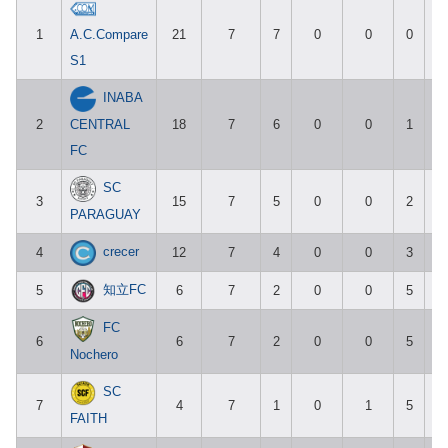
A.C.Compare
1
21
7
7
0
0
0
7
S1
INABA
CENTRAL
2
18
7
6
0
0
1
6
FC
SC
3
15
7
5
0
0
2
4
PARAGUAY
crecer
4
12
7
4
0
0
3
4
知立FC
5
6
7
2
0
0
5
1
FC
6
6
7
2
0
0
5
1
Nochero
SC
7
4
7
1
0
1
5
2
FAITH