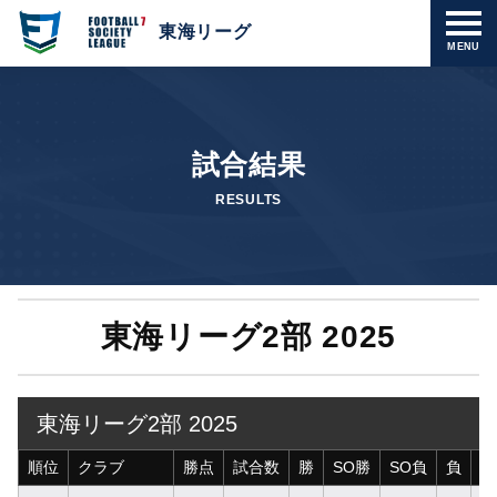
東海リーグ
MENU
試合結果
RESULTS
東海リーグ2部 2025
東海リーグ2部 2025
順位
クラブ
勝点
試合数
勝
SO勝
SO負
負
得