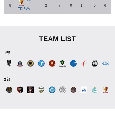
FC
8
2
7
0
1
0
6
TRIEVA
TEAM LIST
1部
2部